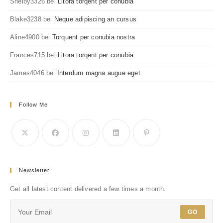
Shelby3326
bei
Litora torqent per conubia
Blake3238
bei
Neque adipiscing an cursus
Aline4900
bei
Torquent per conubia nostra
Frances715
bei
Litora torqent per conubia
James4046
bei
Interdum magna augue eget
Follow Me
Newsletter
Get all latest content delivered a few times a month.
GO