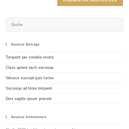
Kommentieren
ein
ein
(optional)
Neueste Beiträge
Torquent per conubia nostra
Class aptent taciti sociosqu
Velusce suscipit quis luctus
Sociosqu ad litora torquent
Duis sagitis ipsum prasent
Neueste Kommentare