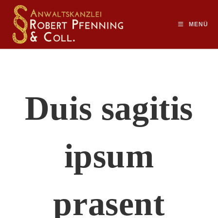
MENÜ
Duis sagitis
ipsum
prasent