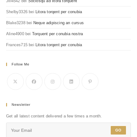
Jill4542
bei
Sociosqu ad litora torquent
Shelby3326
bei
Litora torqent per conubia
Blake3238
bei
Neque adipiscing an cursus
Aline4900
bei
Torquent per conubia nostra
Frances715
bei
Litora torqent per conubia
Follow Me
Newsletter
Get all latest content delivered a few times a month.
GO