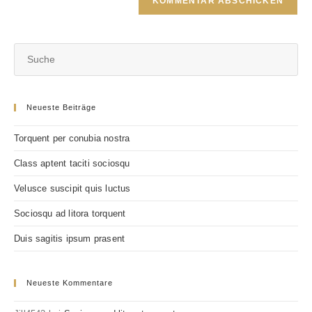
Kommentieren
ein
ein
(optional)
Neueste Beiträge
Torquent per conubia nostra
Class aptent taciti sociosqu
Velusce suscipit quis luctus
Sociosqu ad litora torquent
Duis sagitis ipsum prasent
Neueste Kommentare