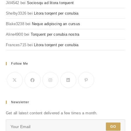
Jill4542
bei
Sociosqu ad litora torquent
Shelby3326
bei
Litora torqent per conubia
Blake3238
bei
Neque adipiscing an cursus
Aline4900
bei
Torquent per conubia nostra
Frances715
bei
Litora torqent per conubia
Follow Me
Newsletter
Get all latest content delivered a few times a month.
GO