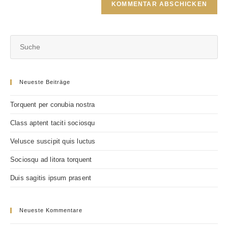
URL
Kommentieren
ein
ein
(optional)
Neueste Beiträge
Torquent per conubia nostra
Class aptent taciti sociosqu
Velusce suscipit quis luctus
Sociosqu ad litora torquent
Duis sagitis ipsum prasent
Neueste Kommentare