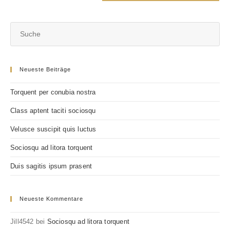
ein
ein
(optional)
Neueste Beiträge
Torquent per conubia nostra
Class aptent taciti sociosqu
Velusce suscipit quis luctus
Sociosqu ad litora torquent
Duis sagitis ipsum prasent
Neueste Kommentare
Jill4542
bei
Sociosqu ad litora torquent