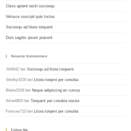
Class aptent taciti sociosqu
Velusce suscipit quis luctus
Sociosqu ad litora torquent
Duis sagitis ipsum prasent
Neueste Kommentare
Jill4542
bei
Sociosqu ad litora torquent
Shelby3326
bei
Litora torqent per conubia
Blake3238
bei
Neque adipiscing an cursus
Aline4900
bei
Torquent per conubia nostra
Frances715
bei
Litora torqent per conubia
Follow Me